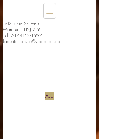
5035 rue St-Denis
Montréal, H2J 2L9
Tél:
514-842-1994
lapetitemarche@videotron.ca
Accueil