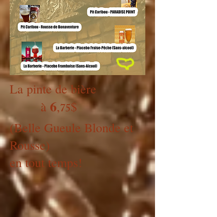
La pinte de bière
6
à
,
$
75
(Belle Gueule Blonde et
Rousse)
en tout temps!