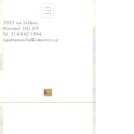
5035 rue St-Denis
Montréal, H2J 2L9
Tél:
514-842-1994
lapetitemarche@videotron.ca
Accueil