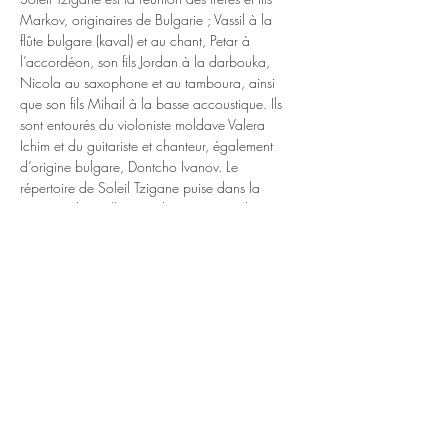
Markov, originaires de Bulgarie ; Vassil à la 
flûte bulgare (kaval) et au chant, Petar à 
l’accordéon, son fils Jordan à la darbouka, 
Nicola au saxophone et au tamboura, ainsi 
que son fils Mihail à la basse accoustique. Ils 
sont entourés du violoniste moldave Valera 
Ichim et du guitariste et chanteur, également 
d’origine bulgare, Dontcho Ivanov. Le 
répertoire de Soleil Tzigane puise dans la 
musique des Balkans (Bulgarie, Yougoslavie, 
Macédoine, Roumanie, Turquie, Grèce) et dans 
celle des Roms hongrois et russes.

https://www.youtube.com/watch?
v=4uhfGjb6CWE&ab_channel=VascoKostadin
ov
https://www.facebook.com/Soleil-Tzigane-
1433492473532151/