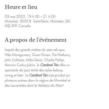
Heure et lieu
03 mai 2025, 19 h 00 – 21 h 00
Montréal, 5035 R. Saint-Denis, Montréal, QC
H2J 2L9, Canada
À propos de l'événement
Inspiré des grands maîtres du jazz tels que, 
Wes Montgomery, Grant Green, Pat Metheny, 
John Coltrane, Miles Davis, Charlie Parker, 
Antonio Carlos Jobim, le 
Cardinal Trio
 offre un 
spectacle de jazz teinté des styles bebop, 
swing et latin. Le 
Cardinal Trio
 s’est produit sur 
plusieurs scènes dans la région de Montréal et 
des Laurentides dont le 
Festijazz du Mont-
Tremblant
. Le guitariste Christian Cardinal qui 
est à l’origine du trio a quant à lui été vu sur 
plusieurs scènes du jazz dont celles du Festival 
de Jazz de Montréal.