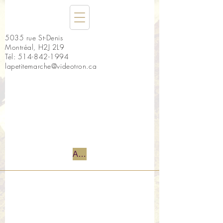
5035 rue St-Denis
Montréal, H2J 2L9
Tél:
514-842-1994
lapetitemarche@videotron.ca
Accueil