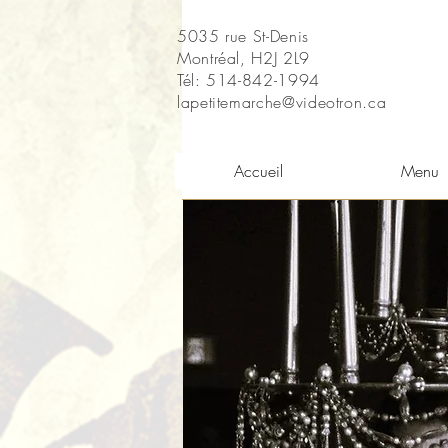
5035 rue St-Denis
Montréal, H2J 2L9
Tél: 514-842-1994
lapetitemarche@videotron.ca
Accueil
Menu