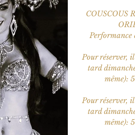
COUSCOUS R
ORI
Performance
Pour réserver, il
tard dimanche 
même): 
Pour réserver, il
tard dimanche 
même): 