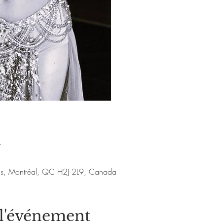
Aucun b
Voir d'a
u
nis, Montréal, QC H2J 2L9, Canada
 l'événement