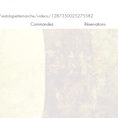
/restolapetitemarche/videos/1287350025275582
Commandez
Réservations