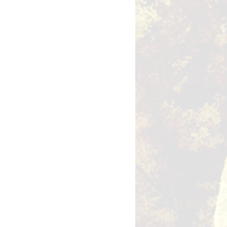
illet en vente
utres événements