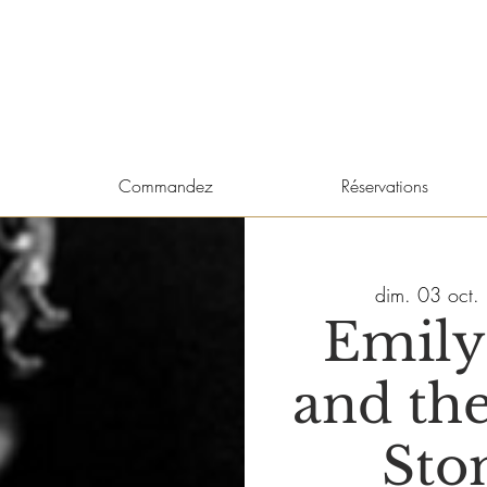
Commandez
Réservations
dim. 03 oct.
 
Emily 
and the
Sto