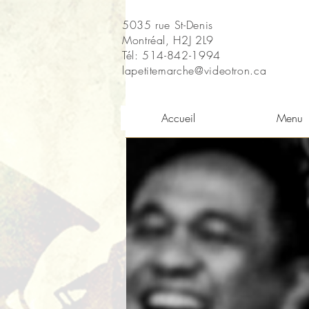
5035 rue St-Denis
Montréal, H2J 2L9
Tél: 514-842-1994
lapetitemarche@videotron.ca
Accueil
Menu