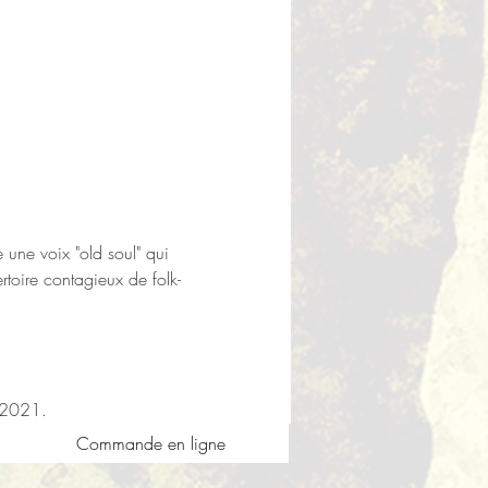
 une voix "old soul" qui 
rtoire contagieux de folk-
 2021.
Commande en ligne