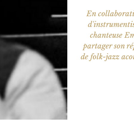
En collaborat
d'instrumentis
chanteuse Emi
partager son ré
de folk-jazz aco
Les billets 
Voir d'a