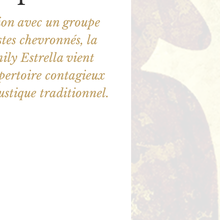
ion avec un groupe
tes chevronnés, la
ly Estrella vient
pertoire contagieux
ustique traditionnel.
ne sont pas en vente
utres événements