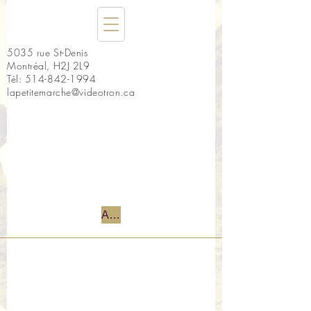
5035 rue St-Denis
Montréal, H2J 2L9
Tél:
514-842-1994
lapetitemarche@videotron.ca
Accueil