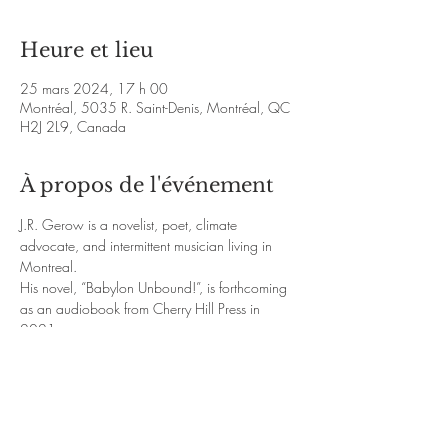
Heure et lieu
25 mars 2024, 17 h 00
Montréal, 5035 R. Saint-Denis, Montréal, QC
H2J 2L9, Canada
À propos de l'événement
J.R. Gerow is a novelist, poet, climate 
advocate, and intermittent musician living in 
Montreal.
His novel, “Babylon Unbound!”, is forthcoming 
as an audiobook from Cherry Hill Press in 
2021.
His shorts and poems have appeared in 
journals including The Yale Review, The Literary 
Review of Canada, The Tusculum Review, and 
Hypertext Magazine.
https://jrgerow.com/