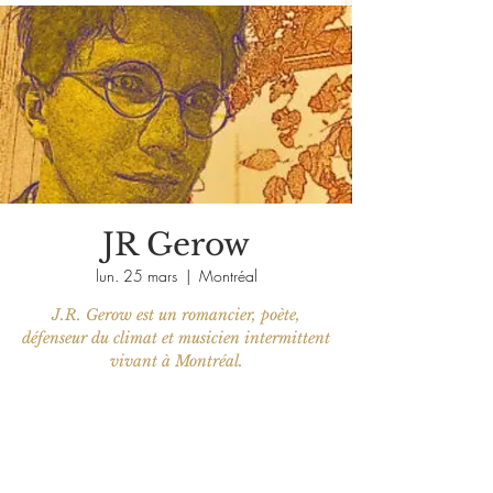
JR Gerow
lun. 25 mars
  |  
Montréal
J.R. Gerow est un romancier, poète,
défenseur du climat et musicien intermittent
vivant à Montréal.
Les billets ne sont pas en vente
Voir d'autres événements