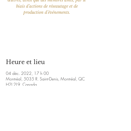
œuvres, ainsi que des membres amis, par le
biais d’actions de réseautage et de
production d’événements.
Aucun billet en vente
Voir d'autres événements
Heure et lieu
04 déc. 2022, 17 h 00
Montréal, 5035 R. Saint-Denis, Montréal, QC
H2J 2L9, Canada
À propos de l'événement
https://rappelparolecreation.org/