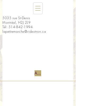
5035 rue St-Denis
Montréal, H2J 2L9
Tél:
514-842-1994
lapetitemarche@videotron.ca
Accueil