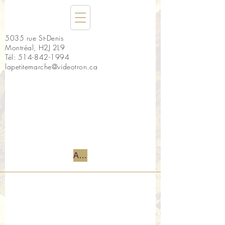
5035 rue St-Denis
Montréal, H2J 2L9
Tél:
514-842-1994
lapetitemarche@videotron.ca
Accueil