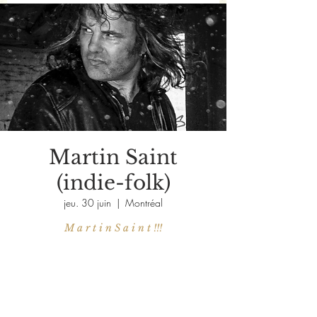
Martin Saint
(indie-folk)
jeu. 30 juin
  |  
Montréal
M a r t i n S a i n t !!!
Aucun billet en vente
Voir d'autres événements