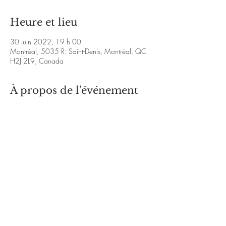
Heure et lieu
30 juin 2022, 19 h 00
Montréal, 5035 R. Saint-Denis, Montréal, QC
H2J 2L9, Canada
À propos de l'événement
https://www.facebook.com/martin.saint.908
https://www.youtube.com/watch?
v=mtNzL88JgB0&ab_channel=BarPubSt-Denis