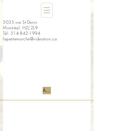
5035 rue St-Denis
Montréal, H2J 2L9
Tél:
514-842-1994
lapetitemarche@videotron.ca
Accueil