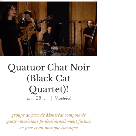
Quatuor Chat Noir
(Black Cat
Quartet)!
sam. 28 juin
  |  
Montréal
groupe de jazz de Montréal composé de
quatre musiciens professionnellement formés
en jazz et en musique classique