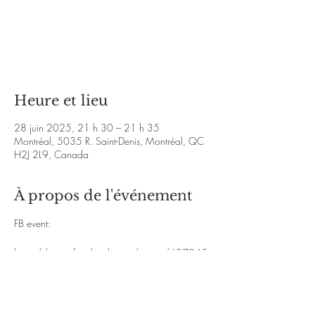
Aucun billet en vente
Voir d'autres événements
Heure et lieu
28 juin 2025, 21 h 30 – 21 h 35
Montréal, 5035 R. Saint-Denis, Montréal, QC
H2J 2L9, Canada
À propos de l'événement
FB event:
https://www.facebook.com/events/407945
3158997426/4079458028996939/
https://www.youtube.com/watch?
v=xJvPYbLzJjQ