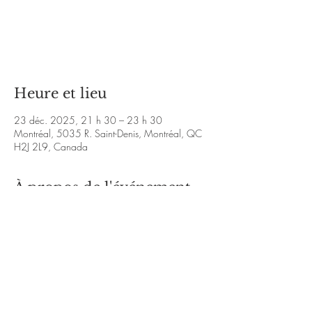
Aucun billet en vente
Voir d'autres événements
Heure et lieu
23 déc. 2025, 21 h 30 – 23 h 30
Montréal, 5035 R. Saint-Denis, Montréal, QC
H2J 2L9, Canada
À propos de l'événement
événement 
facebook: 
https://www.facebook.com/share/
1AMoyCot5U/