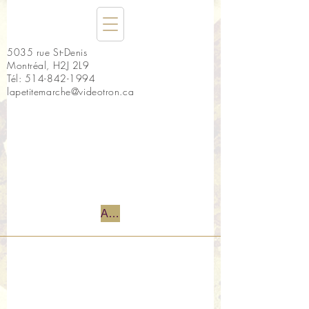
5035 rue St-Denis
Montréal, H2J 2L9
Tél:
514-842-1994
lapetitemarche@videotron.ca
Accueil