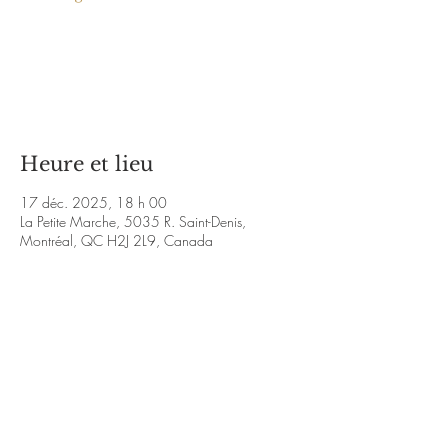
Les billets ne sont pas en vente
Voir d'autres événements
Heure et lieu
17 déc. 2025, 18 h 00
La Petite Marche, 5035 R. Saint-Denis,
Montréal, QC H2J 2L9, Canada
À propos de l'événement
http://www.facebook.com/Solovoxpoesie