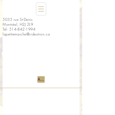
5035 rue St-Denis
Montréal, H2J 2L9
Tél:
514-842-1994
lapetitemarche@videotron.ca
Accueil