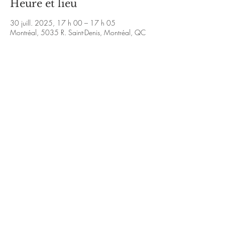
Heure et lieu
30 juill. 2025, 17 h 00 – 17 h 05
Montréal, 5035 R. Saint-Denis, Montréal, QC
H2J 2L9, Canada