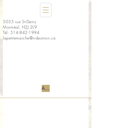
5035 rue St-Denis
Montréal, H2J 2L9
Tél:
514-842-1994
lapetitemarche@videotron.ca
Accueil