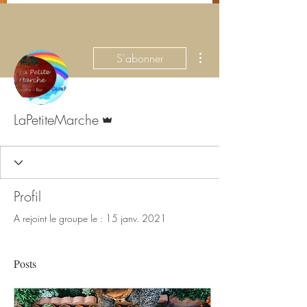
Plus d'actions
S'abonner
Administrateur
LaPetiteMarche
Profil
A rejoint le groupe le : 15 janv. 2021
Posts