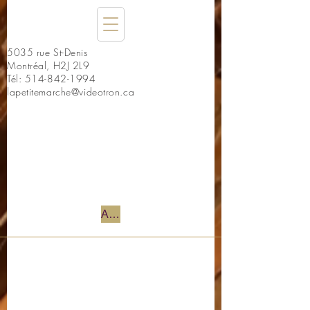
5035 rue St-Denis
Montréal, H2J 2L9
Tél:
514-842-1994
lapetitemarche@videotron.ca
Accueil