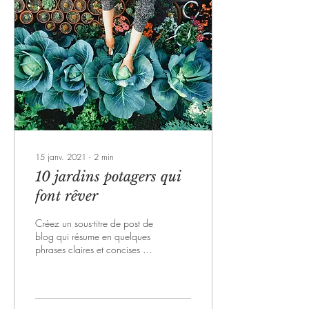
15 janv. 2021
∙
2
min
10 jardins potagers qui
font rêver
Créez un sous-titre de post de
blog qui résume en quelques
phrases claires et concises le
contenu de votre post et qui
motivera vos...