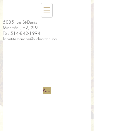
5035 rue St-Denis
Montréal, H2J 2L9
Tél:
514-842-1994
lapetitemarche@videotron.ca
Accueil