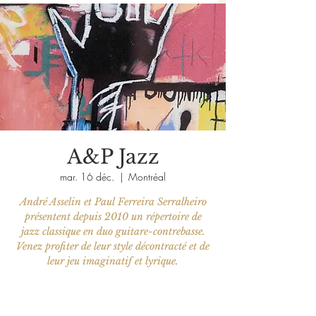
A&P Jazz
mar. 16 déc.
  |  
Montréal
André Asselin et Paul Ferreira Serralheiro
présentent depuis 2010 un répertoire de
jazz classique en duo guitare-contrebasse.
Venez profiter de leur style décontracté et de
leur jeu imaginatif et lyrique.
Aucun billet en vente