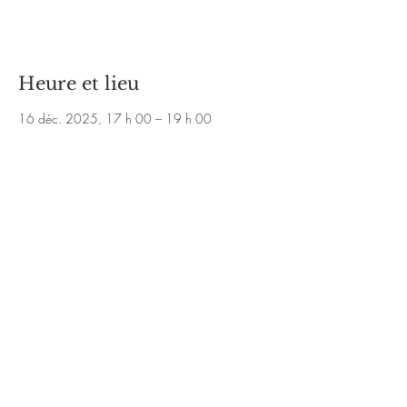
Voir d'autres événements
Heure et lieu
16 déc. 2025, 17 h 00 – 19 h 00
Montréal, 5035 R. Saint-Denis, Montréal, QC
H2J 2L9, Canada