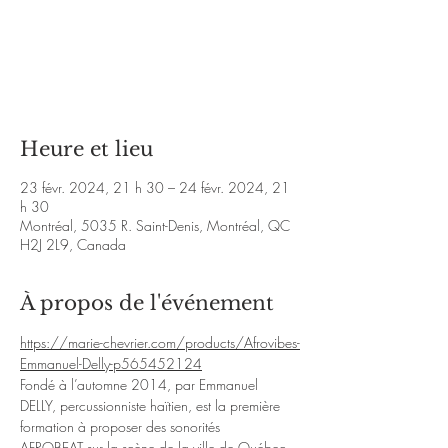
Aucun billet en vente
Voir d'autres événements
Heure et lieu
23 févr. 2024, 21 h 30 – 24 févr. 2024, 21
h 30
Montréal, 5035 R. Saint-Denis, Montréal, QC
H2J 2L9, Canada
À propos de l'événement
https://marie-chevrier.com/
products/Afrovibes-
Emmanuel-Delly-p565452124
Fondé à l’automne 2014, par Emmanuel 
DELLY, percussionniste haïtien, est la première 
formation à proposer des sonorités
AFROBEAT sur la scène de la ville de Québec.