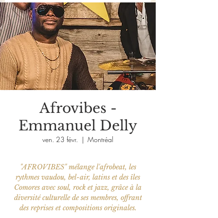
Afrovibes -
Emmanuel Delly
ven. 23 févr.
  |  
Montréal
"AFROVIBES" mélange l'afrobeat, les
rythmes vaudou, bel-air, latins et des îles
Comores avec soul, rock et jazz, grâce à la
diversité culturelle de ses membres, offrant
des reprises et compositions originales.