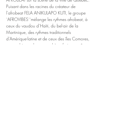
Puisant dans les racines du créateur de 
l'afrobeat FELA ANIKULAPO KUTI, le groupe 
`AFROVIBES``mélange les rythmes afrobeat, à 
ceux du vaudou d’Haïti, du bel-air de la 
Martinique, des rythmes traditionnels 
d’Amérique-latine et de ceux des îles Comores, 
en combinant des atmosphères fusion tantôt 
soul, rock et jazz.
Cet éclectisme musical n’existerait pas sans la 
diversité culturelle des musiciens qui composent 
AFROVIBES``.
Le répertoire d’«AFROVIBES » comprend des 
reprises et des arrangements ans le pur style 
Afrobeat mais également plusieurs compositions 
originales amenées par les différents membres 
du groupe. Chacun apporte sa contribution et 
ses idées musicales pour faire valoir l’ensemble