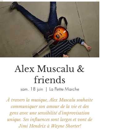
Alex Muscalu &
friends
sam. 18 juin
  |  
La Petite Marche
À travers la musique, Alex Muscalu souhaite
communiquer son amour de la vie et des
gens avec une sensibilité d’improvisation
unique. Ses influences sont larges et vont de
Jimi Hendrix à Wayne Shorter!