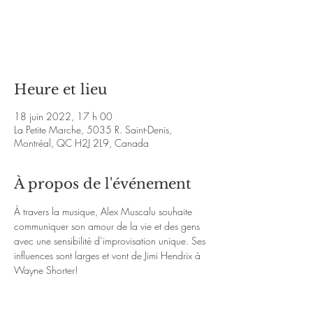
Les billets ne sont pas en vente
Voir d'autres événements
Heure et lieu
18 juin 2022, 17 h 00
La Petite Marche, 5035 R. Saint-Denis,
Montréal, QC H2J 2L9, Canada
À propos de l'événement
À travers la musique, Alex Muscalu souhaite 
communiquer son amour de la vie et des gens 
avec une sensibilité d’improvisation unique. Ses 
influences sont larges et vont de Jimi Hendrix à 
Wayne Shorter!
Second-year McGill jazz performance 
undergrad Alex Muscalu wishes to 