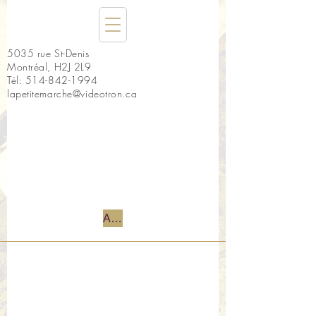
5035 rue St-Denis
Montréal, H2J 2L9
Tél:
514-842-1994
lapetitemarche@videotron.ca
Accueil