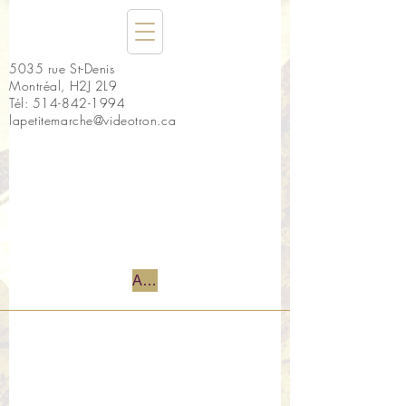
5035 rue St-Denis
Montréal, H2J 2L9
Tél:
514-842-1994
lapetitemarche@videotron.ca
Accueil