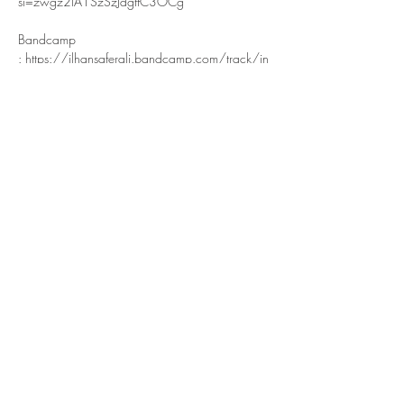
si=zwgz2lA1SzSzJdgtfC3OCg
Bandcamp 
: 
https://ilhansaferali.bandcamp.com/track/in
-a-sentimental-mood
Facebook 
: 
https://www.facebook.com/alexis.gagnon2
/
Instagram 
: 
https://www.instagram.com/alexisgagnon2
/