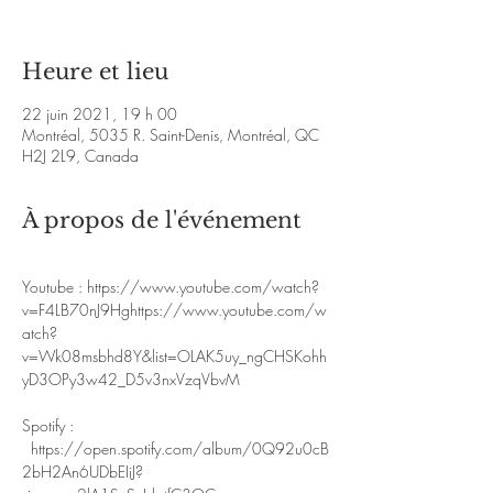
Heure et lieu
22 juin 2021, 19 h 00
Montréal, 5035 R. Saint-Denis, Montréal, QC
H2J 2L9, Canada
À propos de l'événement
Youtube : 
https://www.youtube.com/watch?
v=F4LB70nJ9Hg
https://www.youtube.com/w
atch?
v=Wk08msbhd8Y&list=OLAK5uy_ngCHSKohh
yD3OPy3w42_D5v3nxVzqVbvM
Spotify : 
https://open.spotify.com/album/0Q92u0cB
2bH2An6UDbEIiJ?