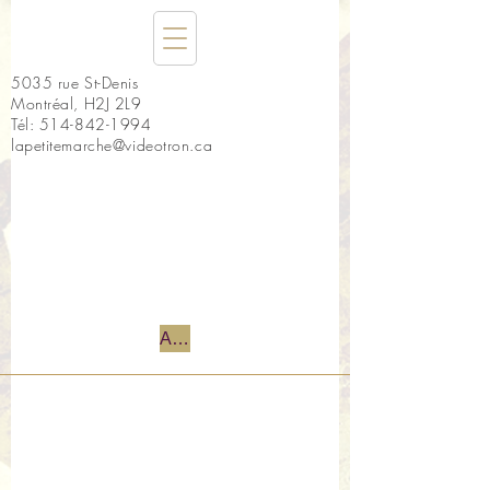
5035 rue St-Denis
Montréal, H2J 2L9
Tél:
514-842-1994
lapetitemarche@videotron.ca
Accueil