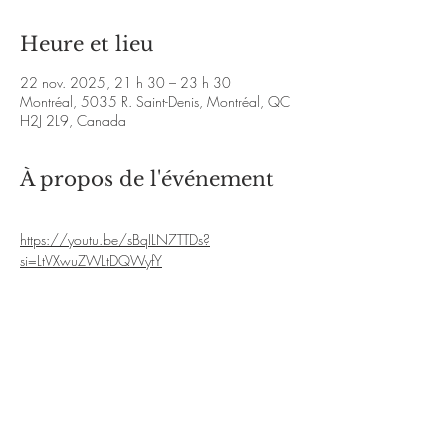
Heure et lieu
22 nov. 2025, 21 h 30 – 23 h 30
Montréal, 5035 R. Saint-Denis, Montréal, QC
H2J 2L9, Canada
À propos de l'événement
https://youtu.be/sBqILN7TTDs?
si=LtVXwuZWLtDQWyfY
https://www.instagram.com/alma_amor_mar
garita?
igsh=c2F3OHc4bzNoZDNu&utm_source=qr
En lire plus >