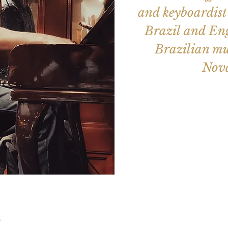
and keyboardist 
Brazil and Eng
Brazilian mus
Nov
Aucun b
Voir d'a
u