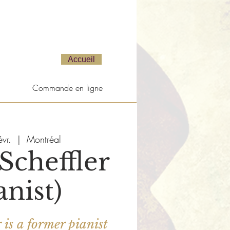
Accueil
Commande en ligne
vr.
  |  
Montréal
Scheffler
anist)
 is a former pianist