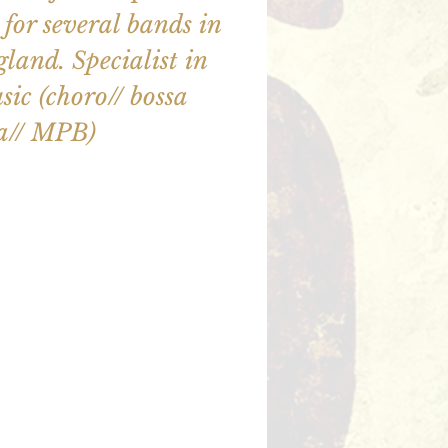
for several bands in
land. Specialist in
ic (choro// bossa
a// MPB)
illet en vente
utres événements