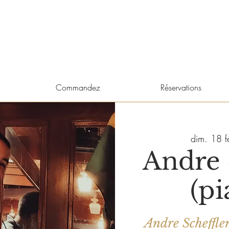
Commandez
Réservations
dim. 18 fé
Andre 
(pi
Andre Scheffler