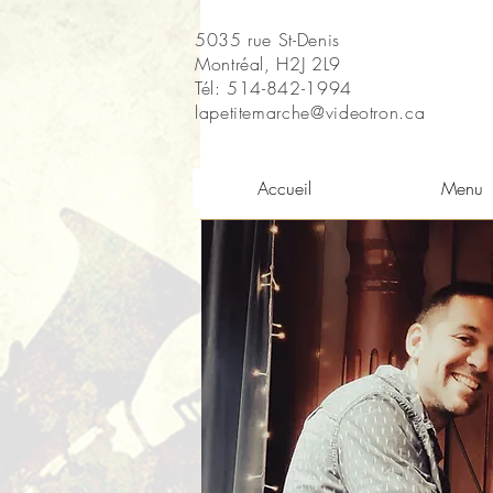
5035 rue St-Denis
Montréal, H2J 2L9
Tél: 514-842-1994
lapetitemarche@videotron.ca
Accueil
Menu