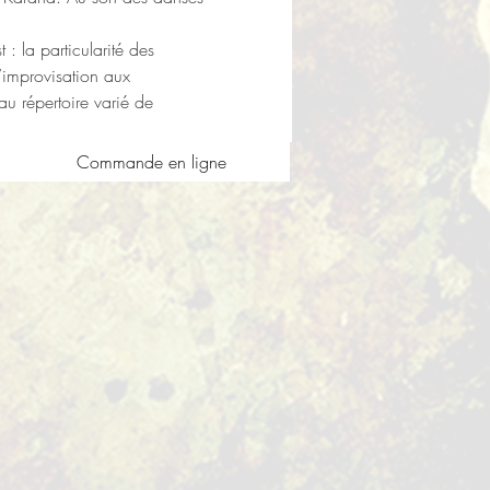
: la particularité des 
’improvisation aux 
u répertoire varié de 
Commande en ligne