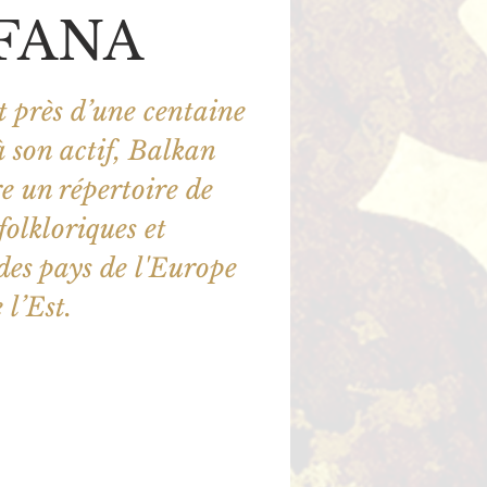
FANA
 près d’une centaine
à son actif, Balkan
 un répertoire de
folkloriques et
 des pays de l'Europe
 l’Est.
ne sont pas en vente
utres événements