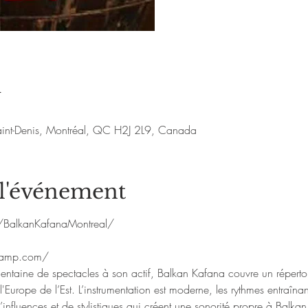
u
aint-Denis, Montréal, QC H2J 2L9, Canada
 l'événement
/BalkanKafanaMontreal/
camp.com/
ntaine de spectacles à son actif, Balkan Kafana couvre un répertoi
l'Europe de l’Est. L’instrumentation est moderne, les rythmes entraîna
’influences et de stylistiques qui créent une sonorité propre à Balk