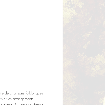
re de chansons folkloriques 
nts et les arrangements 
an Kafana. Au son des danses 