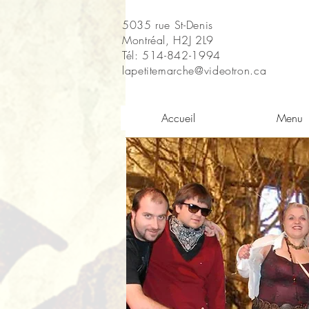
5035 rue St-Denis
Montréal, H2J 2L9
Tél: 514-842-1994
lapetitemarche@videotron.ca
Accueil
Menu