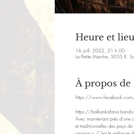
Heure et lie
16 juill. 2022, 21 h 00
La Petite Marche, 5035 R. S
À propos de
https://www.facebook.com
.
https://balkankafana.band
Avec maintenant près d’une ce
et traditionnelles des pays de 
originaux. C’est le mélange d