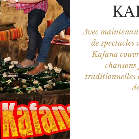
KA
Avec maintenant
de spectacles 
Kafana couvre
chansons 
traditionnelles
de
Les billets 
Voir d'a