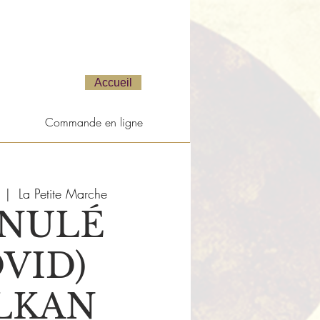
Accueil
Commande en ligne
  |  
La Petite Marche
NNULÉ
VID)
LKAN