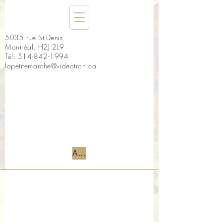
5035 rue St-Denis
Montréal, H2J 2L9
Tél:
514-842-1994
lapetitemarche@videotron.ca
Accueil