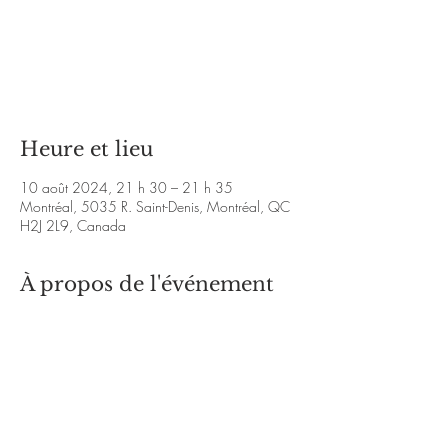
Aucun billet en vente
Voir d'autres événements
Heure et lieu
10 août 2024, 21 h 30 – 21 h 35
Montréal, 5035 R. Saint-Denis, Montréal, QC
H2J 2L9, Canada
À propos de l'événement
https://aurorasreef.com/
https://www.facebook.com/profile.php?
id=61559358540212&mibextid=ZbWKwL