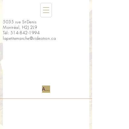
5035 rue St-Denis
Montréal, H2J 2L9
Tél:
514-842-1994
lapetitemarche@videotron.ca
Accueil