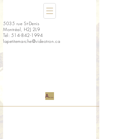
5035 rue St-Denis
Montréal, H2J 2L9
Tél:
514-842-1994
lapetitemarche@videotron.ca
Accueil