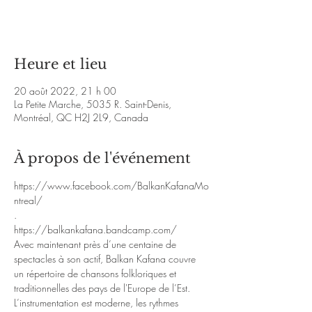
Voir d'autres événements
Heure et lieu
20 août 2022, 21 h 00
La Petite Marche, 5035 R. Saint-Denis,
Montréal, QC H2J 2L9, Canada
À propos de l'événement
https://www.facebook.com/BalkanKafanaMo
ntreal/
.
https://balkankafana.bandcamp.com/
Avec maintenant près d’une centaine de 
spectacles à son actif, Balkan Kafana couvre 
un répertoire de chansons folkloriques et 
traditionnelles des pays de l'Europe de l’Est. 
L’instrumentation est moderne, les rythmes 