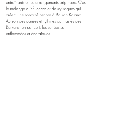
entraînants et les arrangements originaux. C’est 
le mélange d’influences et de stylistiques qui 
créent une sonorité propre à Balkan Kafana. 
Au son des danses et rythmes contrastés des 
Balkans, en concert, les soirées sont 
enflammées et énergiques.
Les deux claviers définissent la texture 
mélodique aux parcours harmoniques 
surprenants. Tout y est : la particularité des 
gammes, les modes étrangers et sans oublier les 
nombreuses “fioritures”. Avec de vastes plages 
d’improvisation aux ambiances exotiques, 
appréciez le son pur des instruments, entrez 
dans l’imaginaire des solistes au répertoire 
varié de chansons dans un continu musical aux 
couleurs riches.