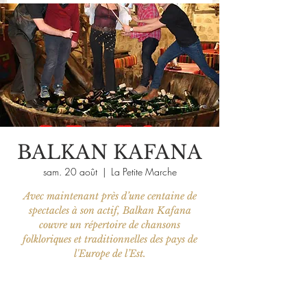
BALKAN KAFANA
sam. 20 août
  |  
La Petite Marche
Avec maintenant près d’une centaine de
spectacles à son actif, Balkan Kafana
couvre un répertoire de chansons
folkloriques et traditionnelles des pays de
l'Europe de l’Est.
Les billets ne sont pas en vente