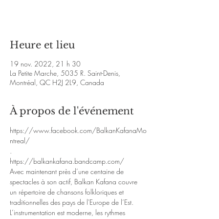
Voir d'autres événements
Heure et lieu
19 nov. 2022, 21 h 30
La Petite Marche, 5035 R. Saint-Denis,
Montréal, QC H2J 2L9, Canada
À propos de l'événement
https://www.facebook.com/BalkanKafanaMo
ntreal/
.
https://balkankafana.bandcamp.com/
Avec maintenant près d’une centaine de 
spectacles à son actif, Balkan Kafana couvre 
un répertoire de chansons folkloriques et 
traditionnelles des pays de l'Europe de l’Est. 
L’instrumentation est moderne, les rythmes 