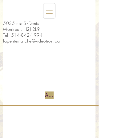
5035 rue St-Denis
Montréal, H2J 2L9
Tél:
514-842-1994
lapetitemarche@videotron.ca
Accueil