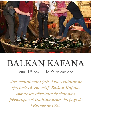
BALKAN KAFANA
sam. 19 nov.
  |  
La Petite Marche
Avec maintenant près d’une centaine de
spectacles à son actif, Balkan Kafana
couvre un répertoire de chansons
folkloriques et traditionnelles des pays de
l'Europe de l’Est.
Les billets ne sont pas en vente