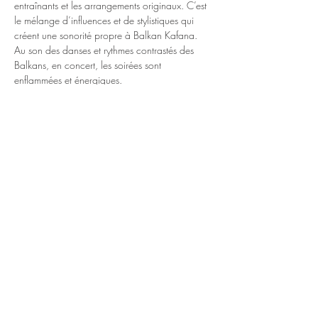
entraînants et les arrangements originaux. C’est 
le mélange d’influences et de stylistiques qui 
créent une sonorité propre à Balkan Kafana. 
Au son des danses et rythmes contrastés des 
Balkans, en concert, les soirées sont 
enflammées et énergiques.
Les deux claviers définissent la texture 
mélodique aux parcours harmoniques 
surprenants. Tout y est : la particularité des 
gammes, les modes étrangers et sans oublier les 
nombreuses “fioritures”. Avec de vastes plages 
d’improvisation aux ambiances exotiques, 
appréciez le son pur des instruments, entrez 
dans l’imaginaire des solistes au répertoire 
varié de chansons dans un continu musical aux 
couleurs riches.