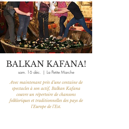
BALKAN KAFANA!
sam. 16 déc.
  |  
La Petite Marche
Avec maintenant près d’une centaine de
spectacles à son actif, Balkan Kafana
couvre un répertoire de chansons
folkloriques et traditionnelles des pays de
l'Europe de l’Est.
Les billets ne sont pas en vente