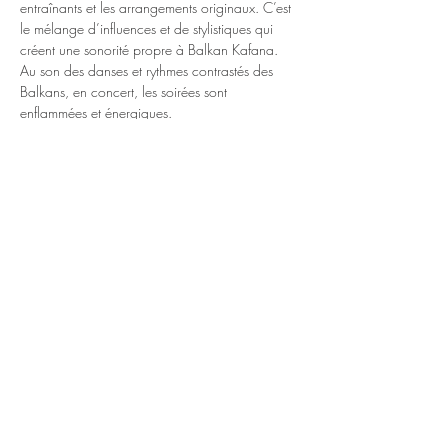
entraînants et les arrangements originaux. C’est 
le mélange d’influences et de stylistiques qui 
créent une sonorité propre à Balkan Kafana. 
Au son des danses et rythmes contrastés des 
Balkans, en concert, les soirées sont 
enflammées et énergiques.
Les deux claviers définissent la texture 
mélodique aux parcours harmoniques 
surprenants. Tout y est : la particularité des 
gammes, les modes étrangers et sans oublier les 
nombreuses “fioritures”. Avec de vastes plages 
d’improvisation aux ambiances exotiques, 
appréciez le son pur des instruments, entrez 
dans l’imaginaire des solistes au répertoire 
varié de chansons dans un continu musical aux 
couleurs riches.