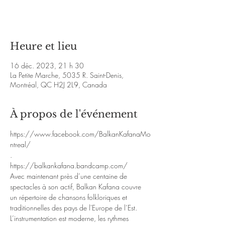
Voir d'autres événements
Heure et lieu
16 déc. 2023, 21 h 30
La Petite Marche, 5035 R. Saint-Denis,
Montréal, QC H2J 2L9, Canada
À propos de l'événement
https://www.facebook.com/BalkanKafanaMo
ntreal/
.
https://balkankafana.bandcamp.com/
Avec maintenant près d’une centaine de 
spectacles à son actif, Balkan Kafana couvre 
un répertoire de chansons folkloriques et 
traditionnelles des pays de l'Europe de l’Est. 
L’instrumentation est moderne, les rythmes 