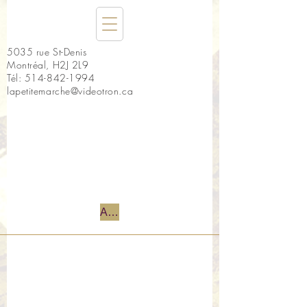
5035 rue St-Denis
Montréal, H2J 2L9
Tél:
514-842-1994
lapetitemarche@videotron.ca
Accueil