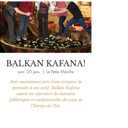
BALKAN KAFANA!
sam. 20 janv.
  |  
La Petite Marche
Avec maintenant près d’une centaine de
spectacles à son actif, Balkan Kafana
couvre un répertoire de chansons
folkloriques et traditionnelles des pays de
l'Europe de l’Est.
Les billets ne sont pas en vente