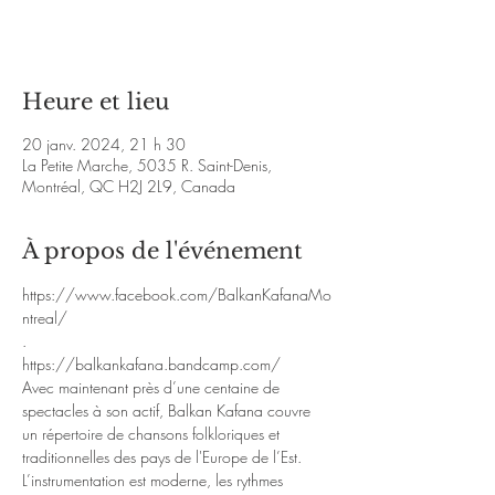
Voir d'autres événements
Heure et lieu
20 janv. 2024, 21 h 30
La Petite Marche, 5035 R. Saint-Denis,
Montréal, QC H2J 2L9, Canada
À propos de l'événement
https://www.facebook.com/BalkanKafanaMo
ntreal/
.
https://balkankafana.bandcamp.com/
Avec maintenant près d’une centaine de 
spectacles à son actif, Balkan Kafana couvre 
un répertoire de chansons folkloriques et 
traditionnelles des pays de l'Europe de l’Est. 
L’instrumentation est moderne, les rythmes 