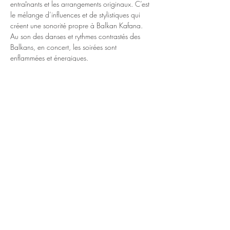
entraînants et les arrangements originaux. C’est 
le mélange d’influences et de stylistiques qui 
créent une sonorité propre à Balkan Kafana. 
Au son des danses et rythmes contrastés des 
Balkans, en concert, les soirées sont 
enflammées et énergiques.
Les deux claviers définissent la texture 
mélodique aux parcours harmoniques 
surprenants. Tout y est : la particularité des 
gammes, les modes étrangers et sans oublier les 
nombreuses “fioritures”. Avec de vastes plages 
d’improvisation aux ambiances exotiques, 
appréciez le son pur des instruments, entrez 
dans l’imaginaire des solistes au répertoire 
varié de chansons dans un continu musical aux 
couleurs riches.