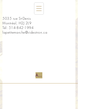
5035 rue St-Denis
Montréal, H2J 2L9
Tél:
514-842-1994
lapetitemarche@videotron.ca
Accueil