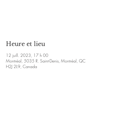
Aucun billet en vente
Voir d'autres événements
Heure et lieu
12 juill. 2023, 17 h 00
Montréal, 5035 R. Saint-Denis, Montréal, QC
H2J 2L9, Canada
À propos de l'événement
https://www.facebook.com/thiago.diluca