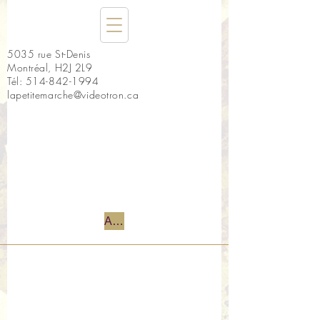
5035 rue St-Denis
Montréal, H2J 2L9
Tél:
514-842-1994
lapetitemarche@videotron.ca
Accueil