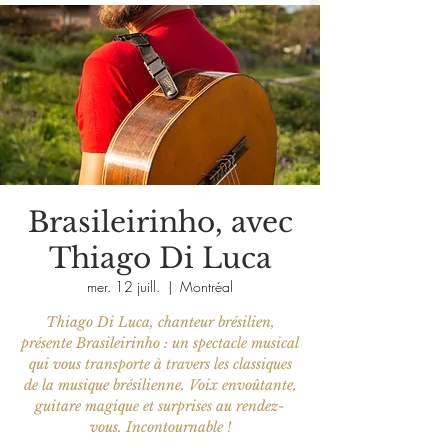
Brasileirinho, avec
Thiago Di Luca
mer. 12 juill.
  |  
Montréal
Thiago Di Luca, chanteur brésilien,
présente Brasileirinho : un spectacle musical
qui vous transporte à travers les classiques
de la musique brésilienne. Voix envoûtante,
guitare magique et surprises au rendez-
vous. Incontournable !