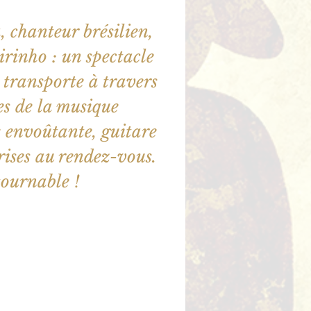
 chanteur brésilien,
irinho : un spectacle
 transporte à travers
ues de la musique
x envoûtante, guitare
ises au rendez-vous.
ournable !
illet en vente
utres événements