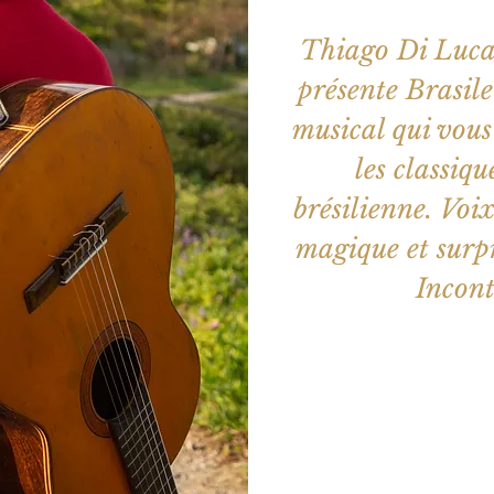
Thiago Di Luca,
présente Brasile
musical qui vous
les classiq
brésilienne. Voi
magique et surpr
Incont
Aucun b
Voir d'a