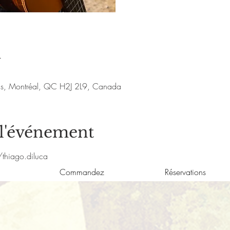
u
nis, Montréal, QC H2J 2L9, Canada
 l'événement
thiago.diluca
Commandez
Réservations