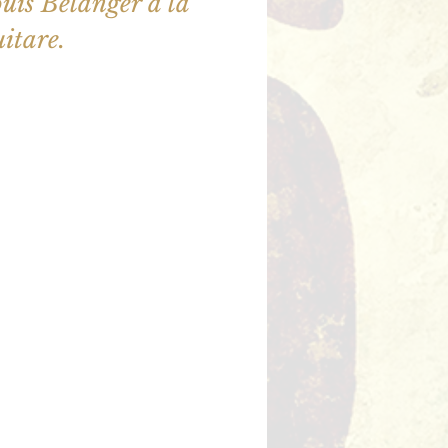
ouis Bélanger à la
uitare.
illet en vente
utres événements