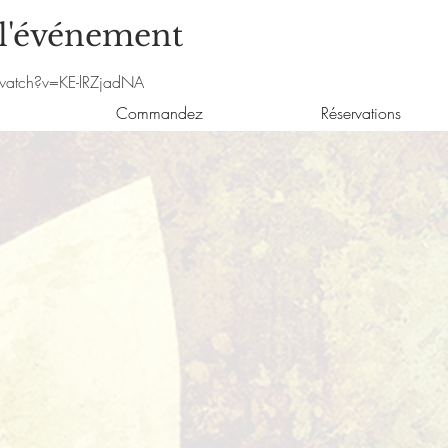
 l'événement
watch?v=KE-lRZjadNA
Commandez
Réservations