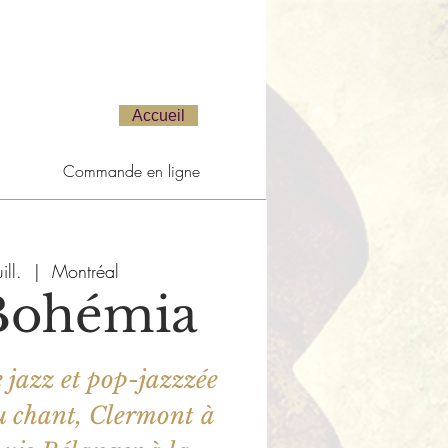
Accueil
Commande en ligne
ill.
  |  
Montréal
Bohémia
 jazz et pop-jazzzée
u chant, Clermont à