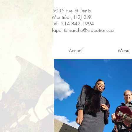
5035 rue St-Denis
Montréal, H2J 2L9
Tél: 514-842-1994
lapetitemarche@videotron.ca
Accueil
Menu