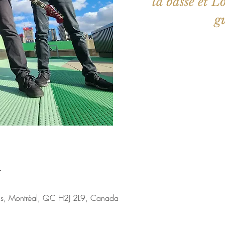
la basse et L
g
Aucun b
Voir d'a
u
nis, Montréal, QC H2J 2L9, Canada