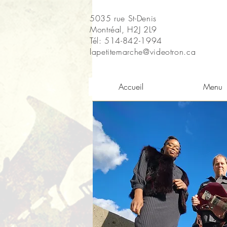
5035 rue St-Denis
Montréal, H2J 2L9
Tél: 514-842-1994
lapetitemarche@videotron.ca
Accueil
Menu