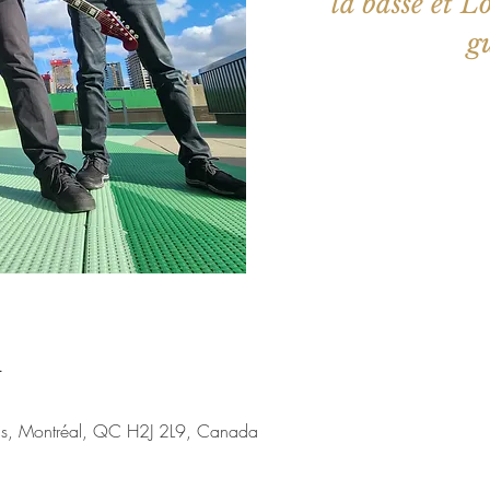
la basse et L
g
Aucun b
Voir d'a
u
nis, Montréal, QC H2J 2L9, Canada