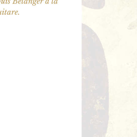
ouis Bélanger à la
uitare.
illet en vente
utres événements