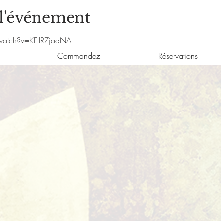
 l'événement
watch?v=KE-lRZjadNA
Commandez
Réservations