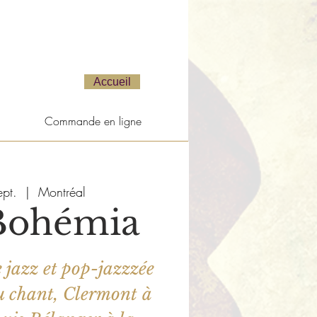
Accueil
Commande en ligne
ept.
  |  
Montréal
Bohémia
 jazz et pop-jazzzée
u chant, Clermont à