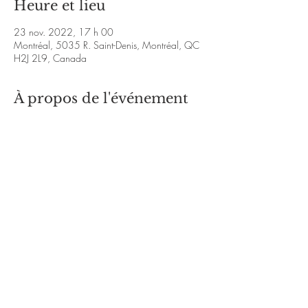
Heure et lieu
23 nov. 2022, 17 h 00
Montréal, 5035 R. Saint-Denis, Montréal, QC
H2J 2L9, Canada
À propos de l'événement
https://www.youtube.com/watch?
v=heNWDedEokY