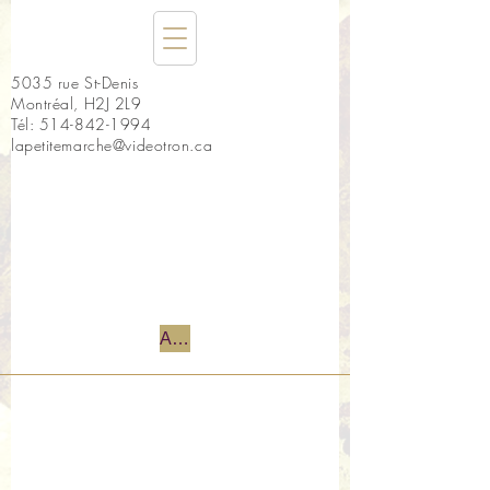
5035 rue St-Denis
Montréal, H2J 2L9
Tél:
514-842-1994
lapetitemarche@videotron.ca
Accueil