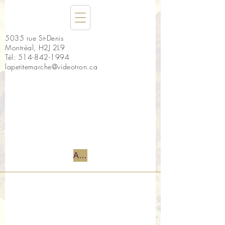
5035 rue St-Denis
Montréal, H2J 2L9
Tél:
514-842-1994
lapetitemarche@videotron.ca
Accueil