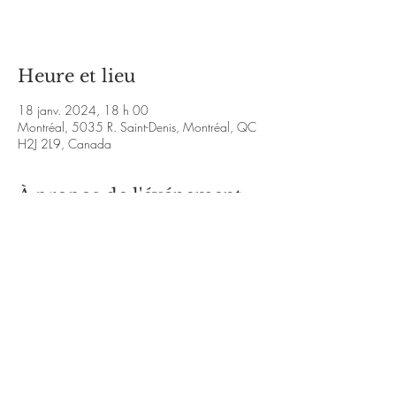
Voir d'autres événements
Heure et lieu
18 janv. 2024, 18 h 00
Montréal, 5035 R. Saint-Denis, Montréal, QC
H2J 2L9, Canada
À propos de l'événement
https://www.youtube.com/watch?v=KE-
lRZjadNA