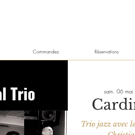
Commandez
Réservations
sam. 06 mai
 
Cardi
Trio jazz avec l
Christia