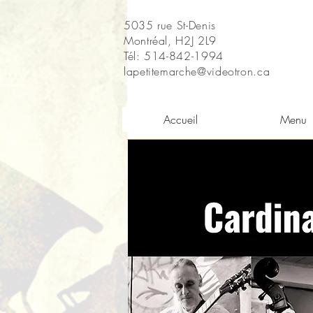
5035 rue St-Denis
Montréal, H2J 2L9
Tél: 514-842-1994
lapetitemarche@videotron.ca
Accueil
Menu