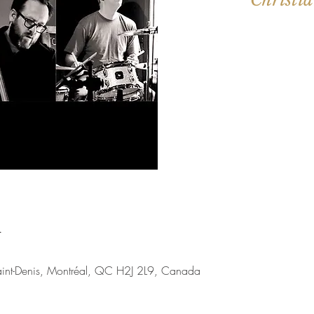
Les billets 
Voir d'a
u
aint-Denis, Montréal, QC H2J 2L9, Canada