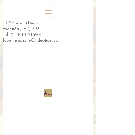
5035 rue St-Denis
Montréal, H2J 2L9
Tél:
514-842-1994
lapetitemarche@videotron.ca
Accueil