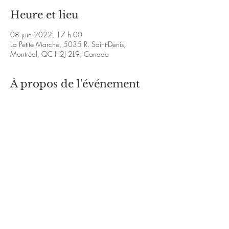
Heure et lieu
08 juin 2022, 17 h 00
La Petite Marche, 5035 R. Saint-Denis,
Montréal, QC H2J 2L9, Canada
À propos de l'événement
Carlos CN jazz trio en concert à La Petite 
Marche ! 
https://youtu.be/lrNsnWMUTK8