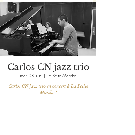
Carlos CN jazz trio
mer. 08 juin
  |  
La Petite Marche
Carlos CN jazz trio en concert à La Petite
Marche !
Les billets ne sont pas en vente
Voir d'autres événements