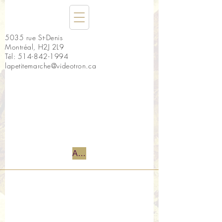
5035 rue St-Denis
Montréal, H2J 2L9
Tél:
514-842-1994
lapetitemarche@videotron.ca
Accueil