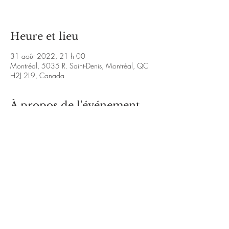
Heure et lieu
31 août 2022, 21 h 00
Montréal, 5035 R. Saint-Denis, Montréal, QC
H2J 2L9, Canada
À propos de l'événement
https://www.youtube.com/watch?
v=ZHntL66lz_o&ab_channel=CarlosCN