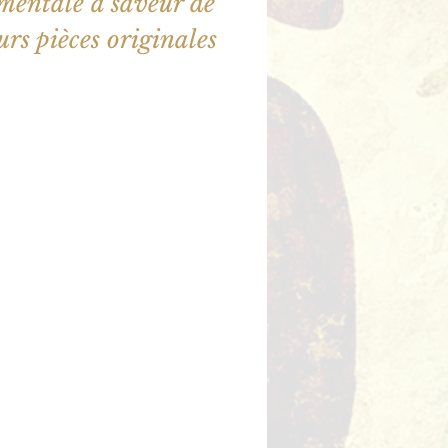
mentale à saveur de
urs pièces originales
illet en vente
utres événements