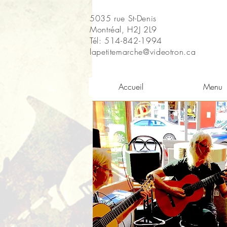
5035 rue St-Denis
Montréal, H2J 2L9
Tél: 514-842-1994
lapetitemarche@videotron.ca
Accueil
Menu