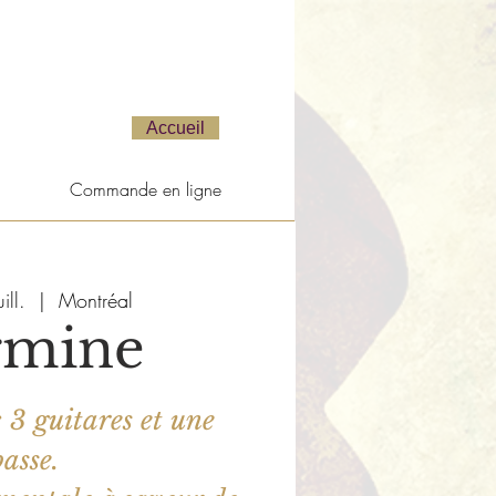
Accueil
Commande en ligne
ill.
  |  
Montréal
rmine
3 guitares et une
basse.