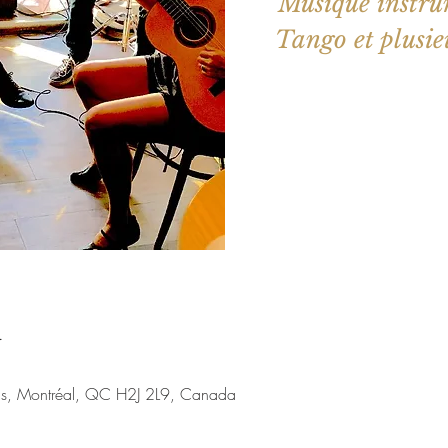
Musique instru
Tango et plusie
Aucun b
Voir d'a
u
nis, Montréal, QC H2J 2L9, Canada