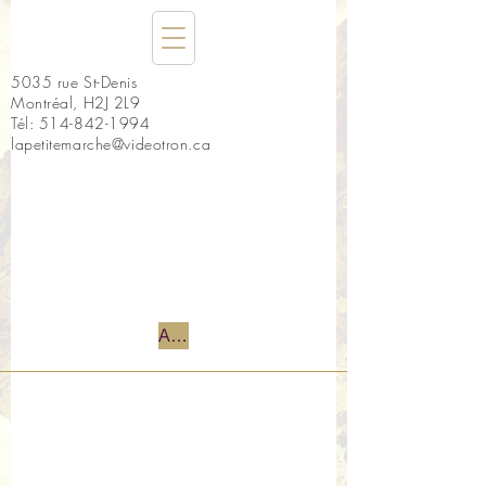
5035 rue St-Denis
Montréal, H2J 2L9
Tél:
514-842-1994
lapetitemarche@videotron.ca
Accueil