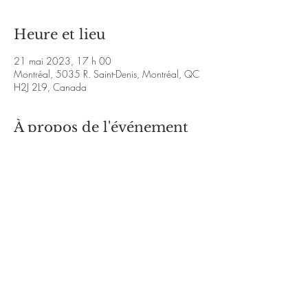
Heure et lieu
21 mai 2023, 17 h 00
Montréal, 5035 R. Saint-Denis, Montréal, QC
H2J 2L9, Canada
À propos de l'événement
https://www.facebook.com/victor.frapp.1/vi
deos/5308507792504258