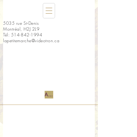
5035 rue St-Denis
Montréal, H2J 2L9
Tél:
514-842-1994
lapetitemarche@videotron.ca
Accueil