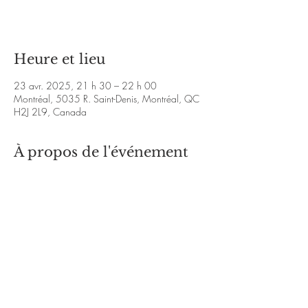
Voir d'autres événements
Heure et lieu
23 avr. 2025, 21 h 30 – 22 h 00
Montréal, 5035 R. Saint-Denis, Montréal, QC
H2J 2L9, Canada
À propos de l'événement
https://www.facebook.com/profile.php?
id=61560301241431