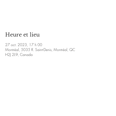
Aucun billet en vente
Voir d'autres événements
Heure et lieu
27 oct. 2023, 17 h 00
Montréal, 5035 R. Saint-Denis, Montréal, QC
H2J 2L9, Canada
À propos de l'événement
www.choeurbaobab.com