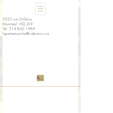
5035 rue St-Denis
Montréal, H2J 2L9
Tél:
514-842-1994
lapetitemarche@videotron.ca
Accueil