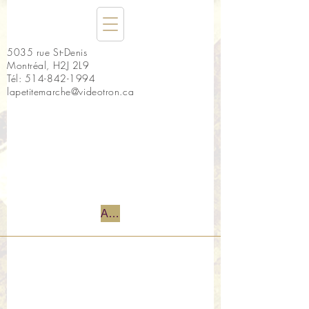
5035 rue St-Denis
Montréal, H2J 2L9
Tél:
514-842-1994
lapetitemarche@videotron.ca
Accueil