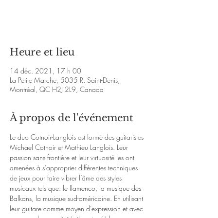
Les billets ne sont pas en vente
Voir d'autres événements
Heure et lieu
14 déc. 2021, 17 h 00
La Petite Marche, 5035 R. Saint-Denis,
Montréal, QC H2J 2L9, Canada
À propos de l'événement
Le duo Cotnoir-Langlois est formé des guitaristes 
Michael Cotnoir et Mathieu Langlois. Leur 
passion sans frontière et leur virtuosité les ont 
amenées à s’approprier différentes techniques 
de jeux pour faire vibrer l’âme des styles 
musicaux tels que: le flamenco, la musique des 
Balkans, la musique sud-américaine. En utilisant 
leur guitare comme moyen d’expression et avec 