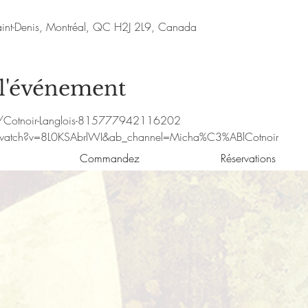
aint-Denis, Montréal, QC H2J 2L9, Canada
 l'événement
/Cotnoir-Langlois-815777942116202
watch?v=8L0KSAbrlWI&ab_channel=Micha%C3%ABlCotnoir
Commandez
Réservations