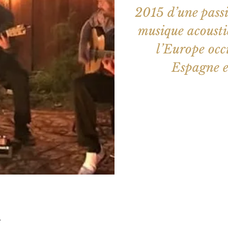
2015 d’une pass
musique acoustiq
l’Europe occ
Espagne et
Les billets 
Voir d'a
u