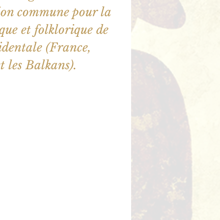
ion commune pour la
ue et folklorique de
identale (France,
 les Balkans).
ne sont pas en vente
utres événements