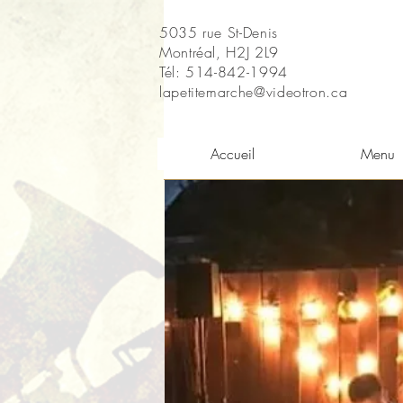
5035 rue St-Denis
Montréal, H2J 2L9
Tél: 514-842-1994
lapetitemarche@videotron.ca
Accueil
Menu