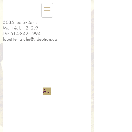
5035 rue St-Denis
Montréal, H2J 2L9
Tél:
514-842-1994
lapetitemarche@videotron.ca
Accueil