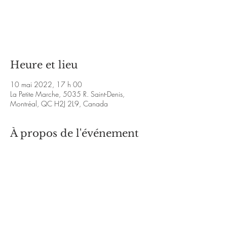
Les billets ne sont pas en vente
Voir d'autres événements
Heure et lieu
10 mai 2022, 17 h 00
La Petite Marche, 5035 R. Saint-Denis,
Montréal, QC H2J 2L9, Canada
À propos de l'événement
https://www.facebook.com/Cotnoir-Langlois-
815777942116202
https://www.youtube.com/watch?
v=8L0KSAbrlWI&ab_channel=Micha%C3%ABl
Cotnoir