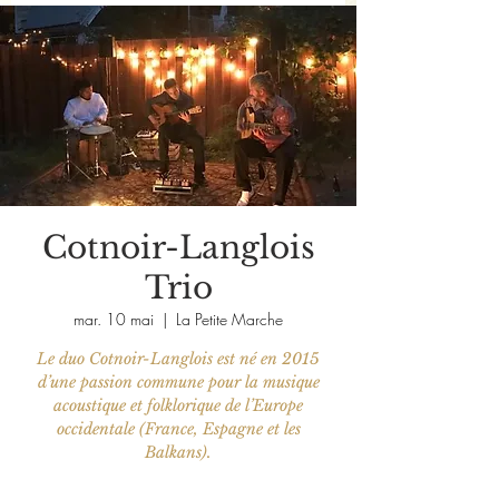
Cotnoir-Langlois
Trio
mar. 10 mai
  |  
La Petite Marche
Le duo Cotnoir-Langlois est né en 2015
d’une passion commune pour la musique
acoustique et folklorique de l’Europe
occidentale (France, Espagne et les
Balkans).