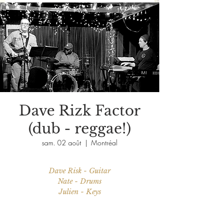
Dave Rizk Factor
(dub - reggae!)
sam. 02 août
  |  
Montréal
Dave Risk - Guitar
Nate - Drums
Julien - Keys