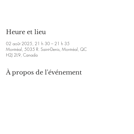
Aucun billet en vente
Voir d'autres événements
Heure et lieu
02 août 2025, 21 h 30 – 21 h 35
Montréal, 5035 R. Saint-Denis, Montréal, QC
H2J 2L9, Canada
À propos de l'événement
https://www.youtube.com/watch?
v=3iXTXdBJDBs&ab_channel=LeStudioFourTwen
ty