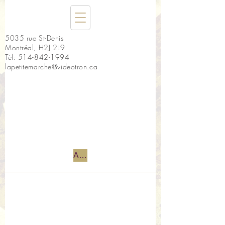
5035 rue St-Denis
Montréal, H2J 2L9
Tél:
514-842-1994
lapetitemarche@videotron.ca
Accueil