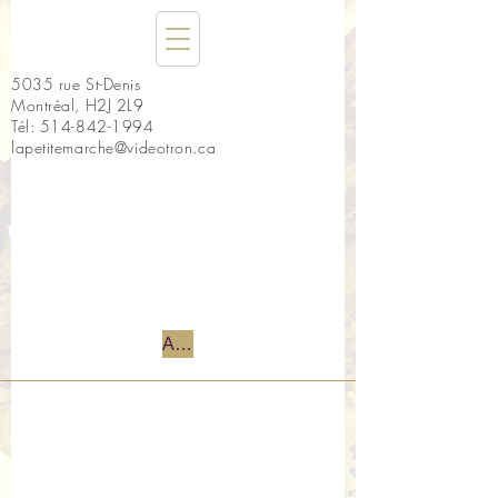
5035 rue St-Denis
Montréal, H2J 2L9
Tél:
514-842-1994
lapetitemarche@videotron.ca
Accueil