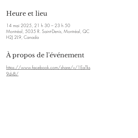
Heure et lieu
14 mai 2025, 21 h 30 – 23 h 50
Montréal, 5035 R. Saint-Denis, Montréal, QC
H2J 2L9, Canada
À propos de l'événement
https://www.facebook.com/share/v/1EaTks
9dvB/
https://www.facebook.com/share/v/16AZD
LQVAg/
https://www.facebook.com/share/v/1EF4TU
1xex/