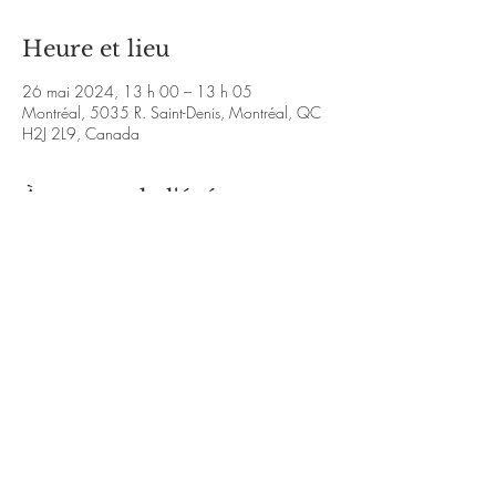
Heure et lieu
26 mai 2024, 13 h 00 – 13 h 05
Montréal, 5035 R. Saint-Denis, Montréal, QC
H2J 2L9, Canada
À propos de l'événement
https://www.decemberrosestudios.com/