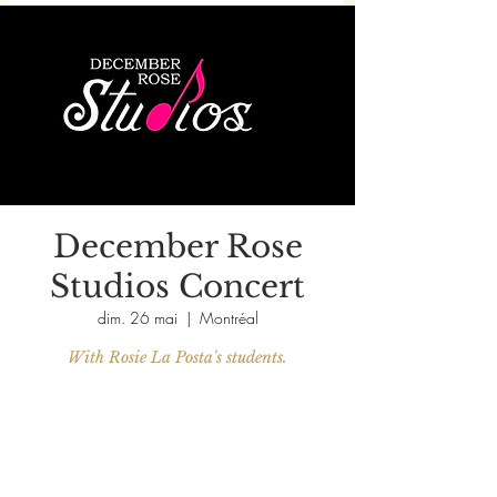
December Rose
Studios Concert
dim. 26 mai
  |  
Montréal
With Rosie La Posta's students.
Aucun billet en vente
Voir d'autres événements