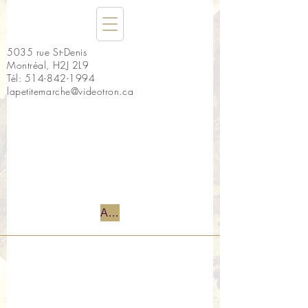
5035 rue St-Denis
Montréal, H2J 2L9
Tél:
514-842-1994
lapetitemarche@videotron.ca
Accueil