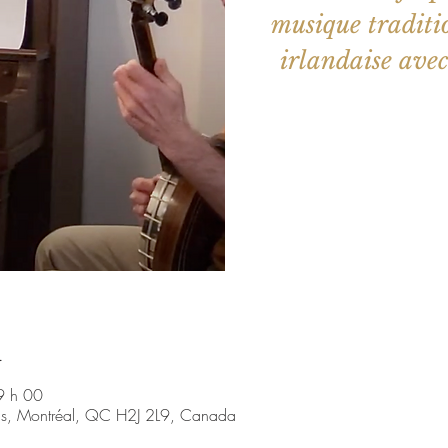
musique traditio
Aucun b
Voir d'a
u
9 h 00
nis, Montréal, QC H2J 2L9, Canada