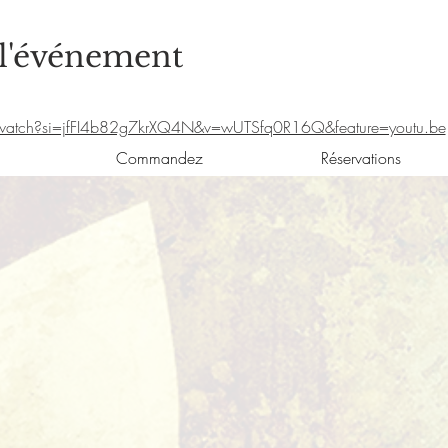
 l'événement
watch?si=jfFI4b82g7krXQ4N&v=wUTSfq0R16Q&feature=youtu.be
Commandez
Réservations