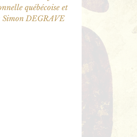
nnelle québécoise et
illet en vente
utres événements