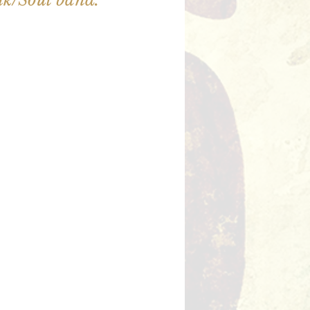
illet en vente
utres événements