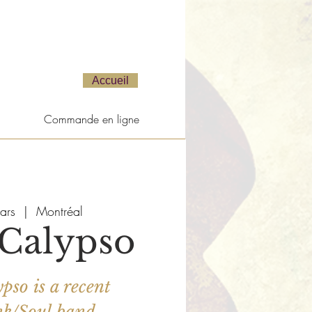
Accueil
Commande en ligne
ars
  |  
Montréal
 Calypso
pso is a recent
k/Soul band.