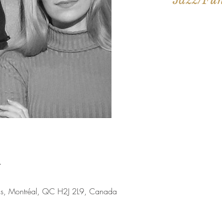
Aucun b
Voir d'a
u
nis, Montréal, QC H2J 2L9, Canada