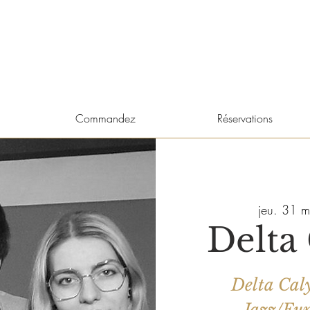
Commandez
Réservations
jeu. 31 m
Delta
Delta Caly
Jazz/Fun