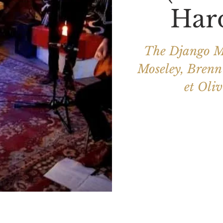
Har
The Django Me
Moseley, Brenn
et Oliv
Les billets 
Voir d'a