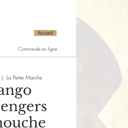
Accueil
Commande en ligne
 |  
La Petite Marche
ango
engers
nouche