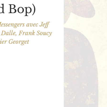
d Bop)
ssengers avec Jeff
 Dalle, Frank Soucy
ier Georget
ne sont pas en vente
utres événements