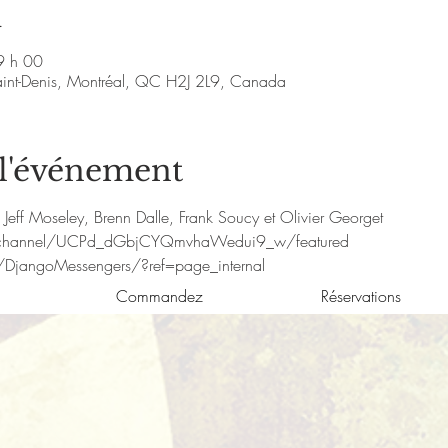
u
9 h 00
aint-Denis, Montréal, QC H2J 2L9, Canada
 l'événement
eff Moseley, Brenn Dalle, Frank Soucy et Olivier Georget 
/channel/UCPd_dGbjCYQmvhaWedui9_w/featured
DjangoMessengers/?ref=page_internal
Commandez
Réservations