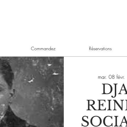
Commandez
Réservations
mar. 08 févr.
 
DJ
REI
SOCI