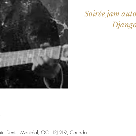
Soirée jam auto
Django
Les billets 
Voir d'a
u
aint-Denis, Montréal, QC H2J 2L9, Canada