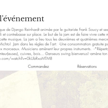
 l'événement
que de Django Reinhardt animée par le guitariste Frank Soucy et se
t contrebasse sur place. Le but de la jam est de faire vivre cette 
de cette musique. La jam a lieu tous les deuxièmes et quatrièmes merc
ichto! Jam dans les règles de l'art: -Une consommation gratuite par
 morceaux. -Musiciens amènent leur propres instruments. -*Répert
nteur(euses), cuivres, bois... -Danseurs swing bienvenus! -amène ton 
be.com/watch?v=0kUbRxoMTM8
Commandez
Réservations