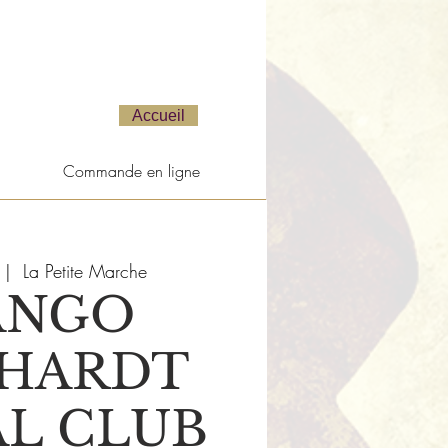
Accueil
Commande en ligne
 |  
La Petite Marche
ANGO
NHARDT
AL CLUB