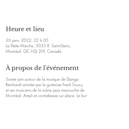
Voir d'autres événements
Heure et lieu
26 janv. 2022, 22 h 00
La Petite Marche, 5035 R. Saint-Denis,
Montréal, QC H2J 2L9, Canada
À propos de l'événement
Soirée jam autour de la musique de Django
Reinhardt animée par le guitariste Frank Soucy
et ses musiciens de la scène jazz manouche de
Montréal. Ampli et contrebasse sur place. Le but
de la jam est de faire vivre cette musique dans le
bonheur et la festivité dont est l'essence de cette
musique. La jam a lieu tous les deuxièmes et
quatrièmes mercredis de chaque mois. Tous les
niveaux sont les bienvenus! Michto! Jam dans
les règles de l'art: -Une consommation gratuite