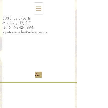
5035 rue St-Denis
Montréal, H2J 2L9
Tél:
514-842-1994
lapetitemarche@videotron.ca
Accueil